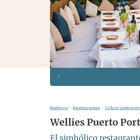
Mallorca
Restaurantes
Crítica gastronó
Wellies Puerto Por
El simbólico restaurant