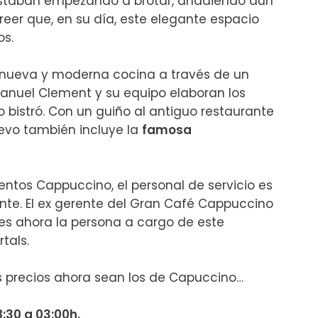
estaban empezando a brotar, añadiendo aún 
creer que, en su día, este elegante espacio 


a nueva y moderna cocina a través de un 
anuel Clement y su equipo elaboran los 
o bistró. Con un guiño al antiguo restaurante 
uevo también incluye la 
famosa 
entos Cappuccino, el personal de servicio es 
te. El ex gerente del Gran Café Cappuccino 
es ahora la persona a cargo de este 
ls.

s precios ahora sean los de Capuccino…

:30 a 03:00h.