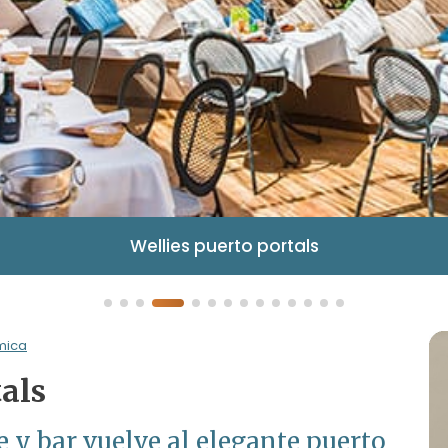
Wellies puerto portals
mica
tals
e y bar vuelve al elegante puerto