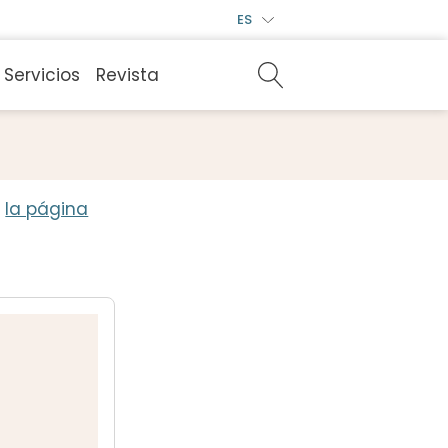
ES
Servicios
Revista
a
la página