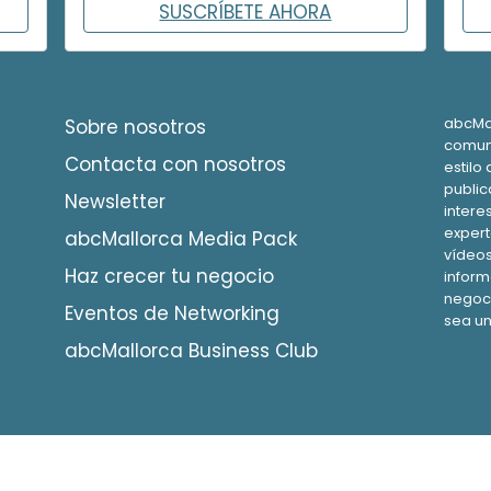
SUSCRÍBETE AHORA
abcMall
Sobre nosotros
comuni
Contacta con nosotros
estilo 
public
Newsletter
intere
expert
abcMallorca Media Pack
vídeos
Haz crecer tu negocio
inform
negoci
Eventos de Networking
sea un
abcMallorca Business Club