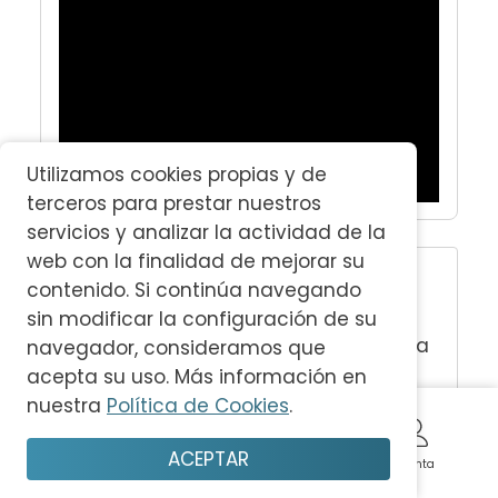
Utilizamos cookies propias y de
terceros para prestar nuestros
servicios y analizar la actividad de la
web con la finalidad de mejorar su
Consigue la revista
contenido. Si continúa navegando
Artículos sobre temas
sin modificar la configuración de su
relacionados con la isla
navegador, consideramos que
en ediciones de
acepta su uso. Más información en
temporada y especiales.
nuestra
Política de Cookies
.
ACEPTAR
Inicio
Planifica
Guardar
Disfruta
Cuenta
CONSIGUE LA REVISTA